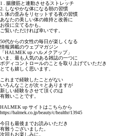
1 . 腸腰筋と連動させるストレッチ
2. しなやかな体になる朝の習慣
3. 体の歪みをリセットする夜の習慣
あなたの美しい体の維持と改善に
お役に立てるかも。
ご覧いただければ幸いです。
50代からの女性の毎日が楽しくなる
情報満載のウェブマガジン
「HALMEK up ハルメクアップ」
いま、最も人気のある雑誌の一つに
ボディコントロールのことを取り上げていただき
とても嬉しく思います。
これまで経験したことがない
いろんなことが次々とありますが
新しい経験をさせて頂くのは
有難いことです。
HALMEK up サイトはこちらから
https://halmek.co.jp/beauty/c/healthr/13945
今日も最後までお読みいただき
有難うございました。
次回もお楽しみに。