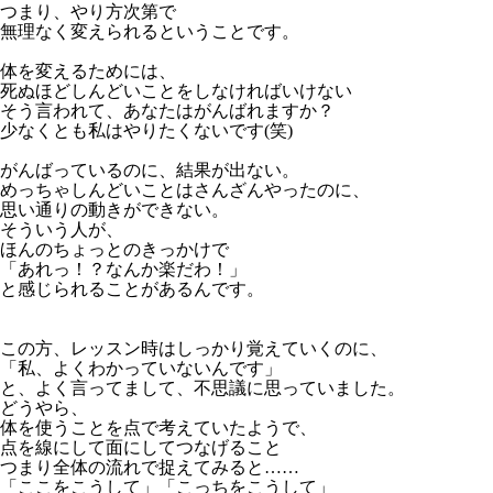
つまり、やり方次第で
無理なく変えられるということです。
体を変えるためには、
死ぬほどしんどいことをしなければいけない
そう言われて、あなたはがんばれますか？
少なくとも私はやりたくないです(笑)
がんばっているのに、結果が出ない。
めっちゃしんどいことはさんざんやったのに、
思い通りの動きができない。
そういう人が、
ほんのちょっとのきっかけで
「あれっ！？なんか楽だわ！」
と感じられることがあるんです。
この方、レッスン時はしっかり覚えていくのに、
「私、よくわかっていないんです」
と、よく言ってまして、不思議に思っていました。
どうやら、
体を使うことを点で考えていたようで、
点を線にして面にしてつなげること
つまり全体の流れで捉えてみると……
「ここをこうして」「こっちをこうして」