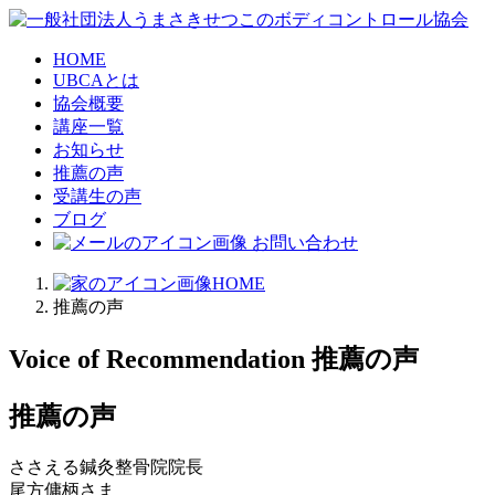
HOME
UBCAとは
協会概要
講座一覧
お知らせ
推薦の声
受講生の声
ブログ
お問い合わせ
HOME
推薦の声
Voice of Recommendation
推薦の声
推薦の声
ささえる鍼灸整骨院院長
尾方傭柄さま