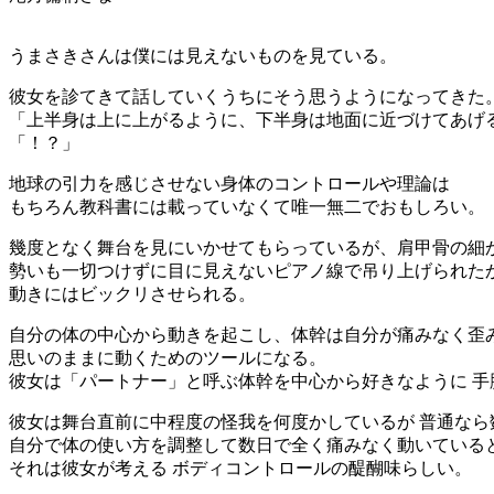
うまさきさんは僕には見えないものを見ている。
彼女を診てきて話していくうちにそう思うようになってきた
「上半身は上に上がるように、下半身は地面に近づけてあげ
「！？」
地球の引力を感じさせない身体のコントロールや理論は
もちろん教科書には載っていなくて唯一無二でおもしろい。
幾度となく舞台を見にいかせてもらっているが、肩甲骨の細
勢いも一切つけずに目に見えないピアノ線で吊り上げられた
動きにはビックリさせられる。
自分の体の中心から動きを起こし、体幹は自分が痛みなく歪み
思いのままに動くためのツールになる。
彼女は「パートナー」と呼ぶ体幹を中心から好きなように 
彼女は舞台直前に中程度の怪我を何度かしているが 普通なら
自分で体の使い方を調整して数日で全く痛みなく動いていると
それは彼女が考える ボディコントロールの醍醐味らしい。